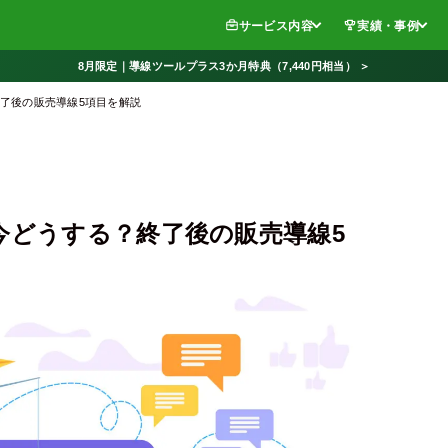
サービス内容
実績・事例
8月限定｜導線ツールプラス3か月特典（7,440円相当） ＞
終了後の販売導線5項目を解説
今どうする？終了後の販売導線5