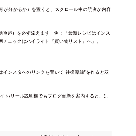
/何が分かるか）を置くと、スクロール中の読者が内容
行動喚起）を必ず添えます。例：「最新レシピはインス
用チェックはハイライト『買い物リスト』へ」。
はインスタへのリンクを置いて“往復導線”を作ると双
イト/リール説明欄でもブログ更新を案内すると、別