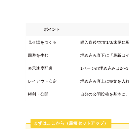
ポイント
見せ場をつくる
導入直後/本文1/3/末尾
回遊を生む
埋め込み直下に「最新は
表示速度配慮
1ページの埋め込みは2〜
レイアウト安定
埋め込み直上に短文を入れ
権利・公開
自分の公開投稿を基本に
まずはここから（最短セットアップ）