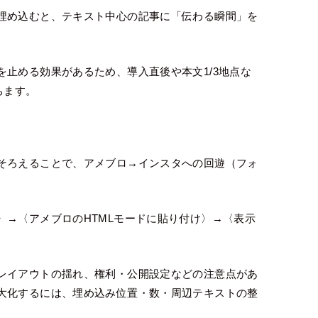
埋め込むと、テキスト中心の記事に「伝わる瞬間」を
止める効果があるため、導入直後や本文1/3地点な
ちます。
そろえることで、アメブロ→インスタへの回遊（フォ
〉→〈アメブロのHTMLモードに貼り付け〉→〈表示
レイアウトの揺れ、権利・公開設定などの注意点があ
大化するには、埋め込み位置・数・周辺テキストの整