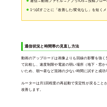
通信→動画ファイル→アプリ/OS→投稿フロ
1つ試すごとに「改善した/変化なし」を短くメ
通信状況と時間帯の見直し方法
動画のアップロードは画像よりも回線の影響を強く受け
て比較し、速度制限や電波の弱い場所（地下・窓か
いため、朝〜昼など混雑の少ない時間に試すと成功
ルーターは月1回程度の再起動で安定性が戻ること
改善します。