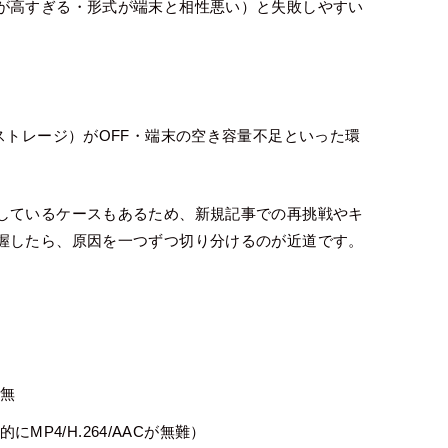
が高すぎる・形式が端末と相性悪い）と失敗しやすい
ストレージ）がOFF・端末の空き容量不足といった環
しているケースもあるため、新規記事での再挑戦やキ
握したら、原因を一つずつ切り分けるのが近道です。
無
P4/H.264/AACが無難）