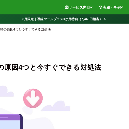
サービス内容
実績・事例
8月限定｜導線ツールプラス3か月特典（7,440円相当） ＞
時の原因4つと今すぐできる対処法
の原因4つと今すぐできる対処法