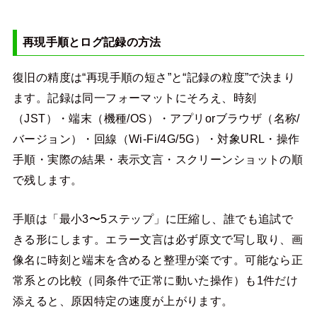
再現手順とログ記録の方法
復旧の精度は“再現手順の短さ”と“記録の粒度”で決まり
ます。記録は同一フォーマットにそろえ、時刻
（JST）・端末（機種/OS）・アプリorブラウザ（名称/
バージョン）・回線（Wi-Fi/4G/5G）・対象URL・操作
手順・実際の結果・表示文言・スクリーンショットの順
で残します。
手順は「最小3〜5ステップ」に圧縮し、誰でも追試で
きる形にします。エラー文言は必ず原文で写し取り、画
像名に時刻と端末を含めると整理が楽です。可能なら正
常系との比較（同条件で正常に動いた操作）も1件だけ
添えると、原因特定の速度が上がります。