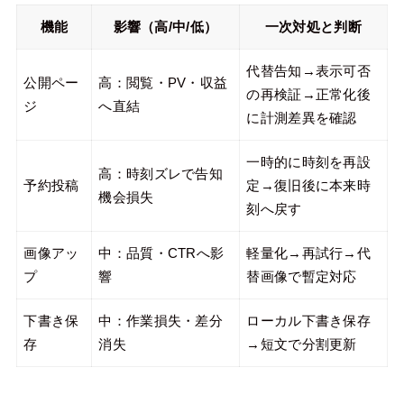
機能
影響（高/中/低）
一次対処と判断
代替告知→表示可否
公開ペー
高：閲覧・PV・収益
の再検証→正常化後
ジ
へ直結
に計測差異を確認
一時的に時刻を再設
高：時刻ズレで告知
予約投稿
定→復旧後に本来時
機会損失
刻へ戻す
画像アッ
中：品質・CTRへ影
軽量化→再試行→代
プ
響
替画像で暫定対応
下書き保
中：作業損失・差分
ローカル下書き保存
存
消失
→短文で分割更新