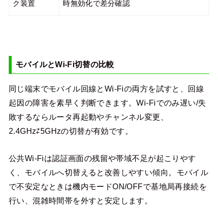
ク装置
時無効化で差分確認
モバイルとWi-Fi切替の比較
同じ端末でモバイル回線とWi-Fiの両方を試すと、回線
起因の障害を素早く判断できます。Wi-Fiでのみ遅い/失
敗するならルータ再起動やチャンネル変更、
2.4GHz⇄5GHzの切替が有効です。
公共Wi-Fiは認証画面の残留や帯域不足が起こりやす
く、モバイルへ切替えると改善しやすい傾向。モバイル
で不安定なときは機内モードON/OFFで基地局再接続を
行い、混雑時間帯を外すと安定します。