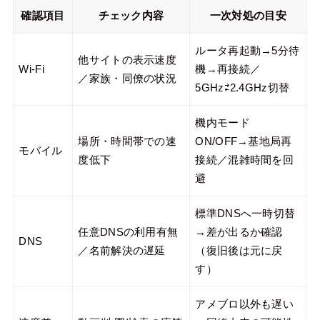
確認項目
チェック内容
一次対処の目安
ルータ再起動→5分待
他サイトの表示速度
Wi-Fi
機→再接続／
／家族・同僚の状況
5GHz⇄2.4GHz切替
機内モード
場所・時間帯での速
ON/OFF→基地局再
モバイル
度低下
接続／混雑時間を回
避
標準DNSへ一時切替
任意DNSの利用有無
→差が出るか確認
DNS
／名前解決の遅延
（復旧後は元に戻
す）
アメブロ以外も遅い