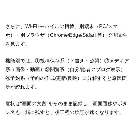
さらに、Wi-Fi⇄モバイルの切替、別端末（PC/スマ
ホ）・別ブラウザ（Chrome/Edge/Safari 等）で再現性
を見ます。
機能別では、①投稿保存系（下書き・公開）②メディア
系（画像・動画）③閲覧系（自分/他者のブログ表示）
④予約系（予約の作成/更新/反映）に分解すると原因箇
所が絞れます。
症状は“画面の文言”をそのまま記録し、画面遷移やボタ
ン名も一緒に残すと、後工程の検証が速くなります。