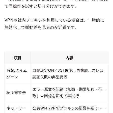
て同操作を試すと切り分けができます。
VPNや社内プロキシを利用している場合は、一時的に
無効化して挙動差を見るのが近道です。
項目
内容
時刻/タイム
自動設定ON／JST確認→再接続。ズレは
ゾーン
認証失敗の典型要因
エラー原文を記録（無効・期限切れ・不一
証明書警告
致）→回線を変えて再試行
ネットワー
公共Wi-Fi/VPN/プロキシの影響を疑う→一