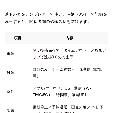
以下の表をテンプレとして使い、時刻（JST）で記録を
統一すると、関係者間の認識ズレを防げます。
項目
内容
例：投稿保存で「タイムアウト」／画像ア
事象
ップで進捗0％のまま等
自分のみ／チーム複数人／読者側（閲覧不
対象
可）
アプリ/ブラウザ、OS、通信（Wi-
条件
Fi/4G/5G）、時間帯、該当URL
更新停止／予約遅延／画像欠落／PV低下
影響