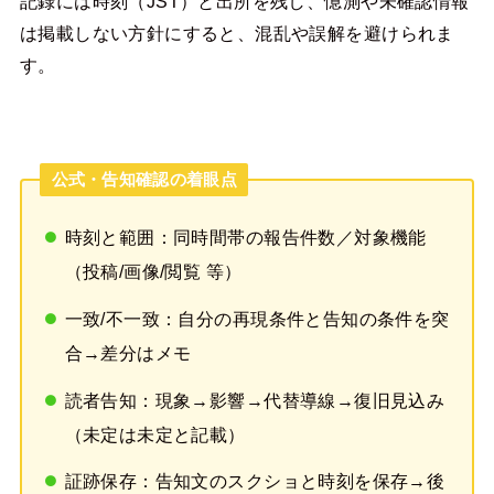
記録には時刻（JST）と出所を残し、憶測や未確認情報
は掲載しない方針にすると、混乱や誤解を避けられま
す。
公式・告知確認の着眼点
時刻と範囲：同時間帯の報告件数／対象機能
（投稿/画像/閲覧 等）
一致/不一致：自分の再現条件と告知の条件を突
合→差分はメモ
読者告知：現象→影響→代替導線→復旧見込み
（未定は未定と記載）
証跡保存：告知文のスクショと時刻を保存→後