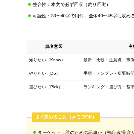
整合性：本文で必ず回収（釣り回避）
可読性：30〜40字で用件、全体40〜45字に収め
読者意図
有
知りたい（Know）
最新・比較・注意点・事例
やりたい（Do）
手順・テンプレ・所要時間
選びたい（Pick）
ランキング・選び方・基
まず決めること（メモでOK）
ターゲット：誰のための記事か（初心者/美容