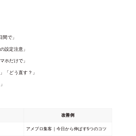
日間で」
の設定注意」
マホだけで」
」「どう直す？」
…」
改善例
アメブロ集客｜今日から伸ばす5つのコツ