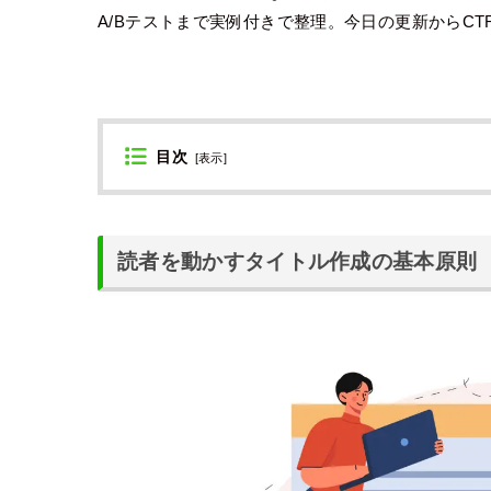
A/Bテストまで実例付きで整理。今日の更新からC
目次
[
表示
]
読者を動かすタイトル作成の基本原則