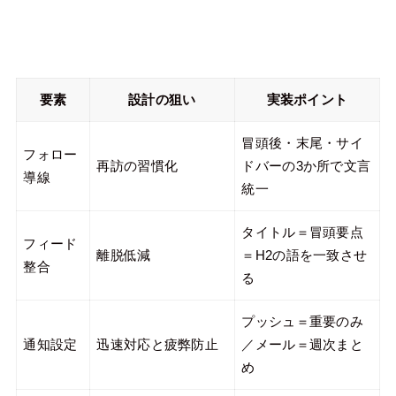
要素
設計の狙い
実装ポイント
冒頭後・末尾・サイ
フォロー
再訪の習慣化
ドバーの3か所で文言
導線
統一
タイトル＝冒頭要点
フィード
離脱低減
＝H2の語を一致させ
整合
る
プッシュ＝重要のみ
通知設定
迅速対応と疲弊防止
／メール＝週次まと
め