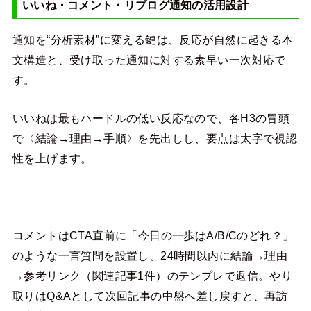
いいね・コメント・リブログ通知の活用設計
通知を“分析素材”に変える鍵は、反応が自然に起きる本
文構造と、受け取った通知に対する素早い一次対応で
す。
いいねは最もハードルの低い反応なので、各H3の冒頭
で〈結論→理由→手順〉を先出しし、要点は太字で視認
性を上げます。
コメントはCTA直前に「今日の一歩はA/B/Cのどれ？」
のような一言質問を設置し、24時間以内に結論→理由
→参考リンク（関連記事1件）のテンプレで返信。やり
取りはQ&Aとして次回記事の中盤へ差し戻すと、再訪