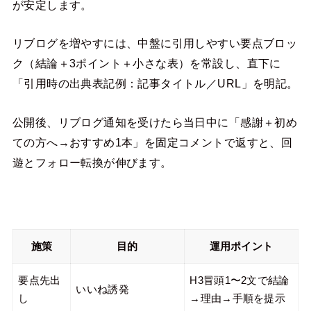
が安定します。
リブログを増やすには、中盤に引用しやすい要点ブロッ
ク（結論＋3ポイント＋小さな表）を常設し、直下に
「引用時の出典表記例：記事タイトル／URL」を明記。
公開後、リブログ通知を受けたら当日中に「感謝＋初め
ての方へ→おすすめ1本」を固定コメントで返すと、回
遊とフォロー転換が伸びます。
施策
目的
運用ポイント
要点先出
H3冒頭1〜2文で結論
いいね誘発
し
→理由→手順を提示