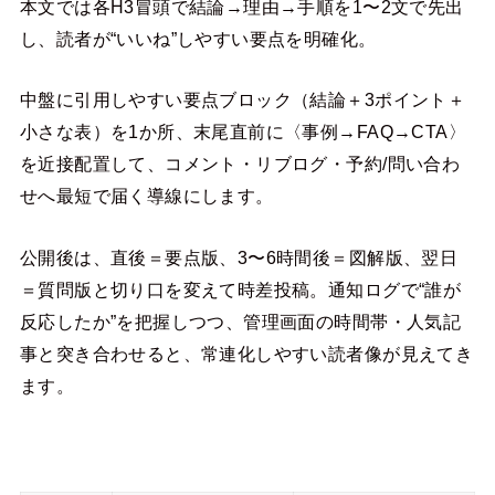
本文では各H3冒頭で結論→理由→手順を1〜2文で先出
し、読者が“いいね”しやすい要点を明確化。
中盤に引用しやすい要点ブロック（結論＋3ポイント＋
小さな表）を1か所、末尾直前に〈事例→FAQ→CTA〉
を近接配置して、コメント・リブログ・予約/問い合わ
せへ最短で届く導線にします。
公開後は、直後＝要点版、3〜6時間後＝図解版、翌日
＝質問版と切り口を変えて時差投稿。通知ログで“誰が
反応したか”を把握しつつ、管理画面の時間帯・人気記
事と突き合わせると、常連化しやすい読者像が見えてき
ます。