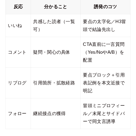
反応
分かること
誘発のコツ
共感した読者（一覧
要点の太字化／H3冒
いいね
可）
頭で結論先出し
CTA直前に一言質問
コメント
疑問・関心の具体
（Yes/NoやA/B）を
配置
要点ブロック＋引用
リブログ
引用箇所・拡散経路
表記例を本文近接で
明記
冒頭ミニプロフィー
フォロー
継続接点の獲得
ル／末尾とサイドバ
ーで同文言誘導