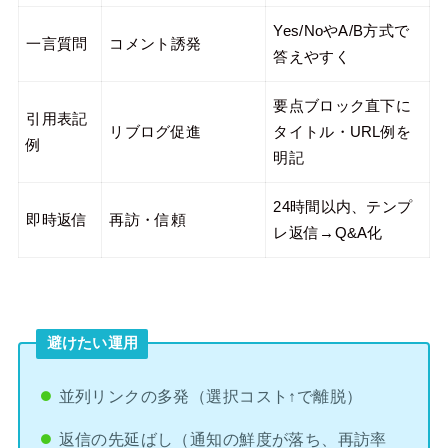
Yes/NoやA/B方式で
一言質問
コメント誘発
答えやすく
要点ブロック直下に
引用表記
リブログ促進
タイトル・URL例を
例
明記
24時間以内、テンプ
即時返信
再訪・信頼
レ返信→Q&A化
避けたい運用
並列リンクの多発（選択コスト↑で離脱）
返信の先延ばし（通知の鮮度が落ち、再訪率