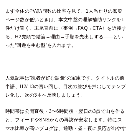
まず全体のPV/訪問数の比率を見て、1人当たりの閲覧
ページ数が低いときは、本文中盤の理解補助リンクを1
件だけ置く、末尾直前に〈事例→FAQ→CTA〉を近接す
る、H2先頭で結論→理由→手順を先出しする――とい
った“回遊を生む型”を入れます。
人気記事は“読者が好む語彙”の宝庫です。タイトルの前
半語、H2/H3の言い回し、目次の並びを抽出してテンプ
レ化し、次の3本へ反映しましょう。
時間帯は公開直後・3〜6時間後・翌日の3点で山を作る
と、フィードやSNSからの再訪が安定します。特にス
マホ比率が高いブログは、通勤・昼・夜に反応が出やす