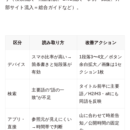
部サイト流入＝総合ガイドなど）。
区分
読み取り方
改善アクション
スマホ比率が高い→
1段落3〜4文／ボタン
デバイス
箇条書きと短段落が
余白拡大／画像は1セ
有効
クション1枚
タイトル前半に主要
主要語の“語の一
検索
語／H2/H3・altにも
致”が不足
同語を反映
山に合わせて時差告
アプリ・
参照元が見えにくい
知／公開時間の固定
直接
→時間帯で判断