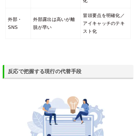
化
冒頭要点を明確化／
外部・
外部露出は高いが離
アイキャッチのテキ
SNS
脱が早い
スト化
反応で把握する現行の代替手段