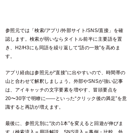
参照元では「検索/アプリ/外部サイト/SNS/直接」を確
認します。検索が弱いならタイトル前半に主要語を置
き、H2/H3にも同語を繰り返して“語の一致”を高めま
す。
アプリ経由は参照元が“直接”に出やすいので、時間帯の
山と合わせて解釈しましょう。外部やSNSが強い記事
は、アイキャッチの文字要素を増やす、冒頭要点を
20〜30字で明瞭に――といった“クリック後の満足”を意
識すると再訪が増えます。
最後に、参照元別に“次の1本”を変えると回遊が伸びま
す（検索流入＝用語解説、SNS流入＝事例・比較、外