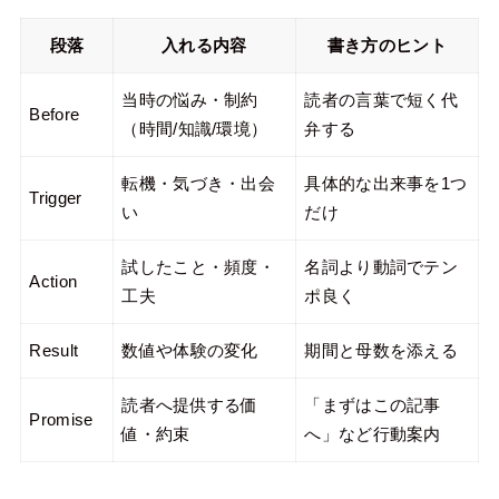
段落
入れる内容
書き方のヒント
当時の悩み・制約
読者の言葉で短く代
Before
（時間/知識/環境）
弁する
転機・気づき・出会
具体的な出来事を1つ
Trigger
い
だけ
試したこと・頻度・
名詞より動詞でテン
Action
工夫
ポ良く
Result
数値や体験の変化
期間と母数を添える
読者へ提供する価
「まずはこの記事
Promise
値・約束
へ」など行動案内