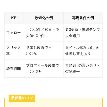
KPI
数値化の例
再現条件の例
＋◯◯件／90日・中
週3更新・導線テンプ
フォロー
央値◯◯件
レ全適用
クリック
見出し改善で＋
タイトル式A→B／画
率
◯◯％
像差し替えあり
プロフィール改修で
冒頭3行の言い切り・
滞在時間
＋◯◯秒
CTA統一
数値化のコツ