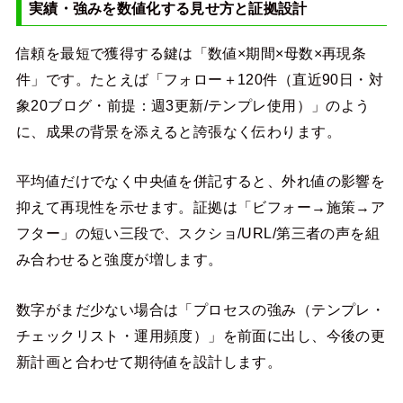
実績・強みを数値化する見せ方と証拠設計
信頼を最短で獲得する鍵は「数値×期間×母数×再現条
件」です。たとえば「フォロー＋120件（直近90日・対
象20ブログ・前提：週3更新/テンプレ使用）」のよう
に、成果の背景を添えると誇張なく伝わります。
平均値だけでなく中央値を併記すると、外れ値の影響を
抑えて再現性を示せます。証拠は「ビフォー→施策→ア
フター」の短い三段で、スクショ/URL/第三者の声を組
み合わせると強度が増します。
数字がまだ少ない場合は「プロセスの強み（テンプレ・
チェックリスト・運用頻度）」を前面に出し、今後の更
新計画と合わせて期待値を設計します。