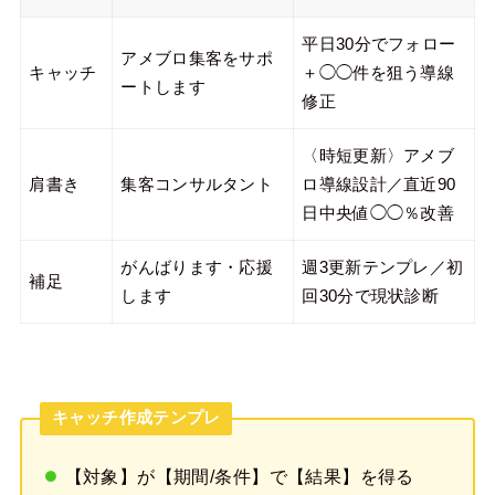
平日30分でフォロー
アメブロ集客をサポ
キャッチ
＋◯◯件を狙う導線
ートします
修正
〈時短更新〉アメブ
肩書き
集客コンサルタント
ロ導線設計／直近90
日中央値◯◯％改善
がんばります・応援
週3更新テンプレ／初
補足
します
回30分で現状診断
キャッチ作成テンプレ
【対象】が【期間/条件】で【結果】を得る