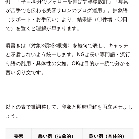
例：「平日30分でフォローを伸ばす導線設計」「写真
が苦手でも伝わる美容サロンのブログ運用」。抽象語
（サポート・お手伝い）より、結果語（◯件増・◯日
で）を置くと理解が早まります。
肩書きは〈対象×領域×根拠〉を短句で表し、キャッチ
と矛盾しないよう統一します。NGは長い専門語・流行
り語の乱用・具体性の欠如。OKは目的が一読で分かる
言い切り文です。
以下の表で微調整して、印象と即時理解を両立させまし
ょう。
要素
悪い例（抽象的）
良い例（具体的）