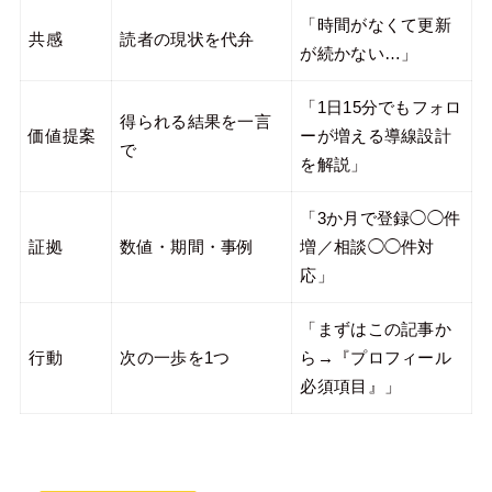
「時間がなくて更新
共感
読者の現状を代弁
が続かない…」
「1日15分でもフォロ
得られる結果を一言
価値提案
ーが増える導線設計
で
を解説」
「3か月で登録◯◯件
証拠
数値・期間・事例
増／相談◯◯件対
応」
「まずはこの記事か
行動
次の一歩を1つ
ら→『プロフィール
必須項目』」