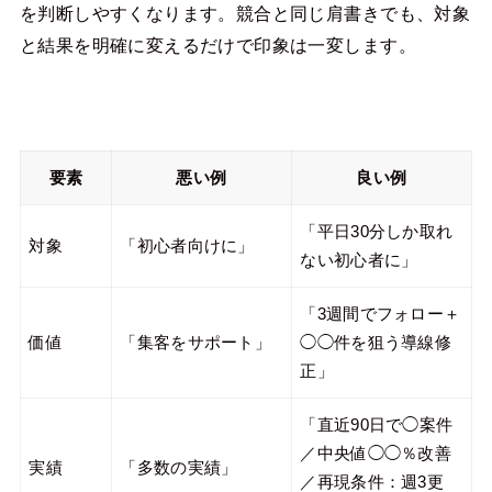
を判断しやすくなります。競合と同じ肩書きでも、対象
と結果を明確に変えるだけで印象は一変します。
要素
悪い例
良い例
「平日30分しか取れ
対象
「初心者向けに」
ない初心者に」
「3週間でフォロー＋
価値
「集客をサポート」
◯◯件を狙う導線修
正」
「直近90日で◯案件
／中央値◯◯％改善
実績
「多数の実績」
／再現条件：週3更