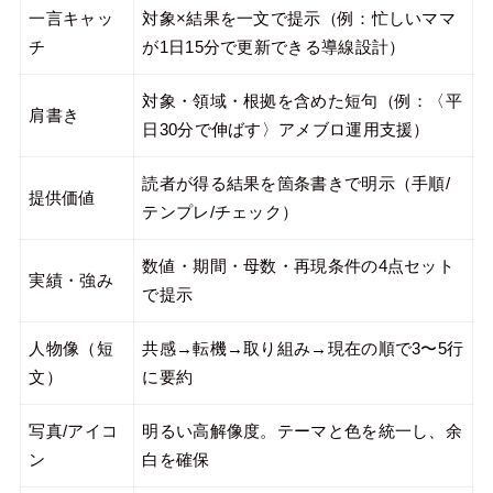
一言キャッ
対象×結果を一文で提示（例：忙しいママ
チ
が1日15分で更新できる導線設計）
対象・領域・根拠を含めた短句（例：〈平
肩書き
日30分で伸ばす〉アメブロ運用支援）
読者が得る結果を箇条書きで明示（手順/
提供価値
テンプレ/チェック）
数値・期間・母数・再現条件の4点セット
実績・強み
で提示
人物像（短
共感→転機→取り組み→現在の順で3〜5行
文）
に要約
写真/アイコ
明るい高解像度。テーマと色を統一し、余
ン
白を確保