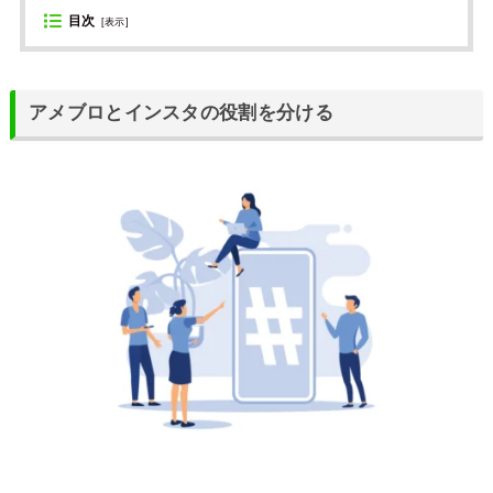
目次
[
表示
]
アメブロとインスタの役割を分ける