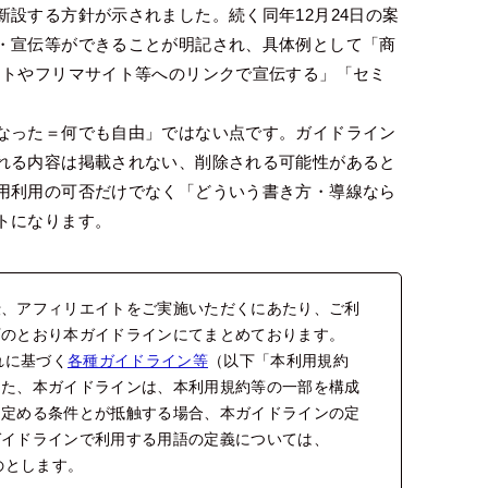
設する方針が示されました。続く同年12月24日の案
・宣伝等ができることが明記され、具体例として「商
イトやフリマサイト等へのリンクで宣伝する」「セミ
なった＝何でも自由」ではない点です。ガイドライン
れる内容は掲載されない、削除される可能性があると
用利用の可否だけでなく「どういう書き方・導線なら
トになります。
伝、アフィリエイトをご実施いただくにあたり、ご利
下のとおり本ガイドラインにてまとめております。
れに基づく
各種ガイドライン等
（以下「本利用規約
また、本ガイドラインは、本利用規約等の一部を構成
に定める条件とが抵触する場合、本ガイドラインの定
ガイドラインで利用する用語の定義については、
のとします。