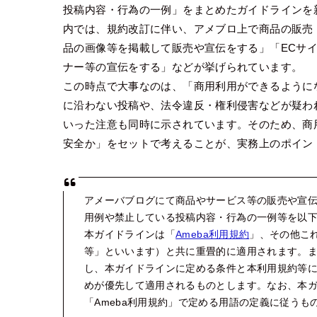
投稿内容・行為の一例」をまとめたガイドラインを新
内では、規約改訂に伴い、アメブロ上で商品の販売
品の画像等を掲載して販売や宣伝をする」「ECサ
ナー等の宣伝をする」などが挙げられています。
この時点で大事なのは、「商用利用ができるように
に沿わない投稿や、法令違反・権利侵害などが疑わ
いった注意も同時に示されています。そのため、商
安全か」をセットで考えることが、実務上のポイン
アメーバブログにて商品やサービス等の販売や宣
用例や禁止している投稿内容・行為の一例等を以
本ガイドラインは「
Ameba利用規約
」、その他こ
等」といいます）と共に重畳的に適用されます。
し、本ガイドラインに定める条件と本利用規約等
めが優先して適用されるものとします。なお、本
「Ameba利用規約」で定める用語の定義に従うも