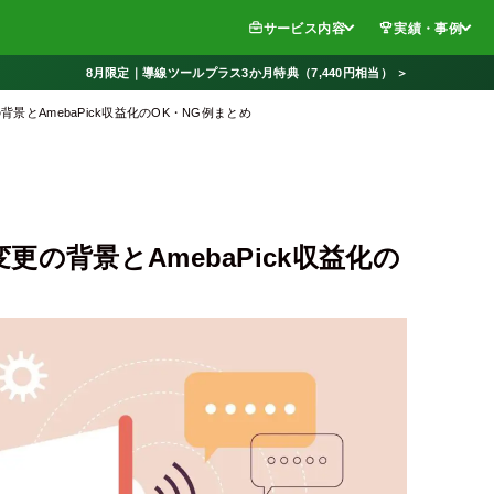
サービス内容
実績・事例
8月限定｜導線ツールプラス3か月特典（7,440円相当） ＞
とAmebaPick収益化のOK・NG例まとめ
の背景とAmebaPick収益化の