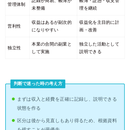
記録が簡易、帳簿が
帳簿・証憑・収支管
管理体制
未整備
理を継続
収益はあるが副次的
収益化を主目的に計
営利性
になりやすい
画・改善
本業の合間の副業と
独立した活動として
独立性
して実施
説明できる
判断で迷った時の考え方
まずは収入と経費を正確に記録し、説明できる
状態を作る
区分は後から見直しもあり得るため、根拠資料
を残すことが最優先