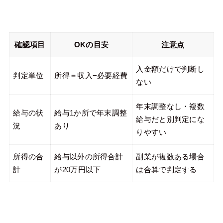
確認項目
OKの目安
注意点
入金額だけで判断し
判定単位
所得＝収入−必要経費
ない
年末調整なし・複数
給与の状
給与1か所で年末調整
給与だと別判定にな
況
あり
りやすい
所得の合
給与以外の所得合計
副業が複数ある場合
計
が20万円以下
は合算で判定する