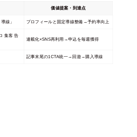
価値提案・到達点
 導線」
プロフィールと固定導線整備→予約率向上
 集客 告
連載化×SNS再利用→申込を毎週獲得
記事末尾の1CTA統一→回遊→購入導線