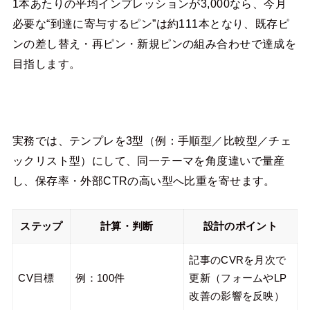
1本あたりの平均インプレッションが3,000なら、今月
必要な“到達に寄与するピン”は約111本となり、既存ピ
ンの差し替え・再ピン・新規ピンの組み合わせで達成を
目指します。
実務では、テンプレを3型（例：手順型／比較型／チェ
ックリスト型）にして、同一テーマを角度違いで量産
し、保存率・外部CTRの高い型へ比重を寄せます。
ステップ
計算・判断
設計のポイント
記事のCVRを月次で
CV目標
例：100件
更新（フォームやLP
改善の影響を反映）