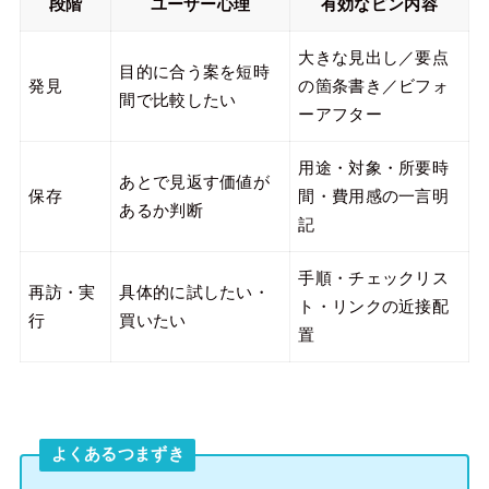
段階
ユーザー心理
有効なピン内容
大きな見出し／要点
目的に合う案を短時
発見
の箇条書き／ビフォ
間で比較したい
ーアフター
用途・対象・所要時
あとで見返す価値が
保存
間・費用感の一言明
あるか判断
記
手順・チェックリス
再訪・実
具体的に試したい・
ト・リンクの近接配
行
買いたい
置
よくあるつまずき