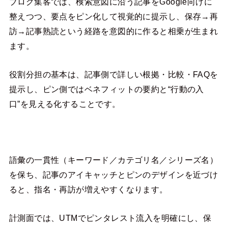
ブログ集客では、検索意図に沿う記事をGoogle向けに
整えつつ、要点をピン化して視覚的に提示し、保存→再
訪→記事熟読という経路を意図的に作ると相乗が生まれ
ます。
役割分担の基本は、記事側で詳しい根拠・比較・FAQを
提示し、ピン側ではベネフィットの要約と“行動の入
口”を見える化することです。
語彙の一貫性（キーワード／カテゴリ名／シリーズ名）
を保ち、記事のアイキャッチとピンのデザインを近づけ
ると、指名・再訪が増えやすくなります。
計測面では、UTMでピンタレスト流入を明確にし、保