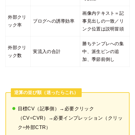
画像内テキスト＝記
外部クリ
ブログへの誘導効率
事見出しの一致／リ
ック率
ンク位置は説明冒頭
勝ちテンプレへの集
外部クリ
実流入の合計
中、派生ピンの追
ック数
加、季節前倒し
逆算の並び順（迷ったらこれ）
目標CV（記事側）→必要クリック
（CV÷CVR）→必要インプレッション（クリッ
ク÷外部CTR）