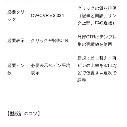
クリックの質を担保
必要クリ
CV÷CVR＝3,334
（記事と同語、リン
ック
ク上部、FAQ近接）
外部CTRはテンプレ
必要表示
クリック÷外部CTR
別の実績値を使用
新規：差し替え：再
必要ピン
必要表示÷1ピン平均
ピンの比率を8:1:1な
数
表示
どで仮置き→週次で
調整
【型設計のコツ】