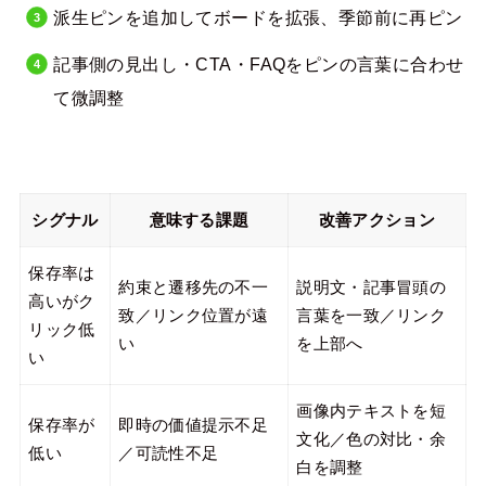
派生ピンを追加してボードを拡張、季節前に再ピン
記事側の見出し・CTA・FAQをピンの言葉に合わせ
て微調整
シグナル
意味する課題
改善アクション
保存率は
約束と遷移先の不一
説明文・記事冒頭の
高いがク
致／リンク位置が遠
言葉を一致／リンク
リック低
い
を上部へ
い
画像内テキストを短
保存率が
即時の価値提示不足
文化／色の対比・余
低い
／可読性不足
白を調整