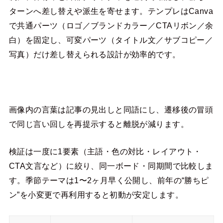
ターンへ差し替えや派生を寄せます。テンプレはCanva
で共通パーツ（ロゴ／ブランドカラー／CTAリボン／余
白）を固定し、可変パーツ（タイトル文／サブコピー／
写真）だけ差し替えられる設計が効率的です。
画像内の言葉は記事の見出しと同語にし、遷移後の冒頭
で同じ言い回しを再提示すると離脱が減ります。
検証は一度に1要素（主語・色の対比・レイアウト・
CTA文言など）に絞り、同一ボード・同期間で比較しま
す。季節テーマは1〜2ヶ月早く公開し、前年の“勝ちピ
ン”を小変更で再利用すると初動が安定します。