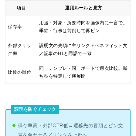
項目
運用ルールと見方
用途・対象・所要時間を画像内に一言で。
保存率
季節・行事は前倒しで再ピン
外部クリッ
説明文の先頭に主リンク＋ベネフィット文
ク率
／記事のH1と同語で一致
同一テンプレ・同一ボードで週次比較。勝
比較の単位
ち型を特定して横展開
誤読を防ぐチェック
保存率高・外部CTR低→遷移先の冒頭とピン文
言を合わせる／リンクを上部へ