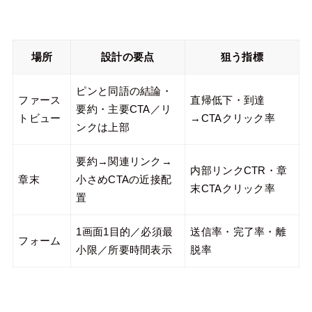
場所
設計の要点
狙う指標
ピンと同語の結論・
ファース
直帰低下・到達
要約・主要CTA／リ
トビュー
→CTAクリック率
ンクは上部
要約→関連リンク→
内部リンクCTR・章
章末
小さめCTAの近接配
末CTAクリック率
置
1画面1目的／必須最
送信率・完了率・離
フォーム
小限／所要時間表示
脱率