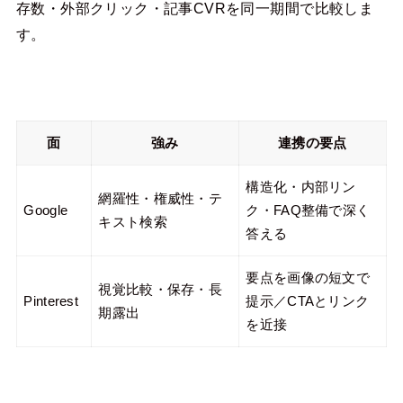
存数・外部クリック・記事CVRを同一期間で比較しま
す。
面
強み
連携の要点
構造化・内部リン
網羅性・権威性・テ
Google
ク・FAQ整備で深く
キスト検索
答える
要点を画像の短文で
視覚比較・保存・長
Pinterest
提示／CTAとリンク
期露出
を近接