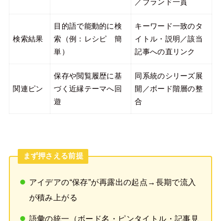
／ブランド一貫
目的語で能動的に検
キーワード一致のタ
検索結果
索（例：レシピ 簡
イトル・説明／該当
単）
記事への直リンク
保存や閲覧履歴に基
同系統のシリーズ展
関連ピン
づく近縁テーマへ回
開／ボード階層の整
遊
合
まず押さえる前提
アイデアの“保存”が再露出の起点→長期で流入
が積み上がる
語彙の統一（ボード名・ピンタイトル・記事見