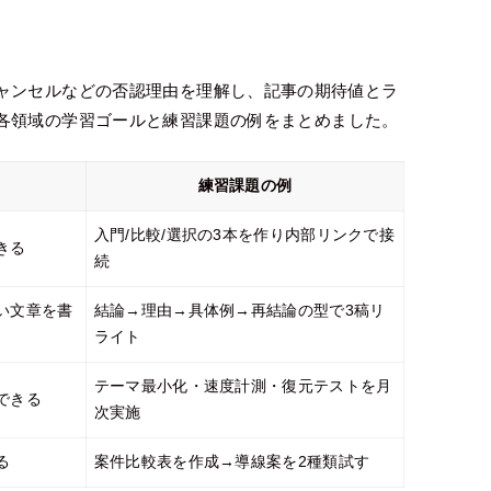
ャンセルなどの否認理由を理解し、記事の期待値とラ
各領域の学習ゴールと練習課題の例をまとめました。
練習課題の例
入門/比較/選択の3本を作り内部リンクで接
きる
続
い文章を書
結論→理由→具体例→再結論の型で3稿リ
ライト
テーマ最小化・速度計測・復元テストを月
できる
次実施
る
案件比較表を作成→導線案を2種類試す