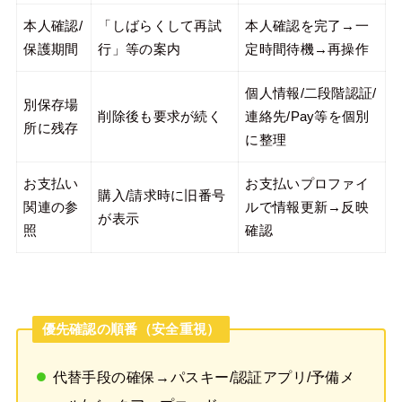
本人確認/
「しばらくして再試
本人確認を完了→一
保護期間
行」等の案内
定時間待機→再操作
個人情報/二段階認証/
別保存場
削除後も要求が続く
連絡先/Pay等を個別
所に残存
に整理
お支払い
お支払いプロファイ
購入/請求時に旧番号
関連の参
ルで情報更新→反映
が表示
照
確認
優先確認の順番（安全重視）
代替手段の確保→パスキー/認証アプリ/予備メ