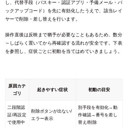
し、代替手段（パスキー・認証アプリ・予備メール・バ
ックアップコード）を先に有効化したうえで、該当レイ
ヤーで削除・差し替えを行います。
操作直後は反映まで猶予が必要なこともあるため、数分
～しばらく置いてから再確認する流れが安全です。下表
を参照し、症状ごとに初動を当てはめていきましょう。
原因カテ
起きやすい症状
初動の目安
ゴリ
二段階認
別手段を有効化→動
削除ボタンが出ない/
証/再設定
作確認→番号を差し
エラー表示
で使用中
替え/削除