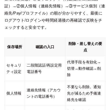
証）→②個人情報（連絡先情報）→③サービス個別（連
絡先/Pay/プロファイル）の順が分かりやすく、最後に
ログアウト/ログインや時間経過後の再確認で反映をチ
ェックすると安全です。
削除・差し替えの要
保存場所
確認の入口
点
代替手段を有効化→
セキュリ
二段階認証/再設定用
切替→動作確認→削
ティ設定
電話番号
除
不要なら削除。通知
連絡先情報（アカウ
個人情報
先が減るため予備連
ントの電話番号）
絡先を確認