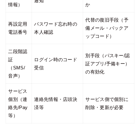
通知
情報）
か
代替の復旧手段（予
再設定用
パスワード忘れ時の
備メール・バックア
電話番号
本人確認
ップコード）
二段階認
別手段（パスキー/認
証
ログイン時のコード
証アプリ/予備キー）
（SMS/
受信
の有効化
音声）
サービス
個別（連
連絡先情報・店頭決
サービス側で個別に
絡先/Pay
済等
削除・更新が必要
等）