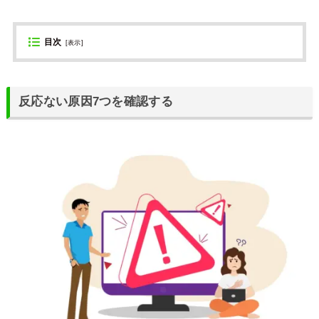
目次
[
表示
]
反応ない原因7つを確認する