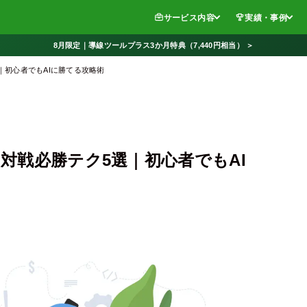
サービス内容
実績・事例
8月限定｜導線ツールプラス3か月特典（7,440円相当） ＞
選｜初心者でもAIに勝てる攻略術
タ対戦必勝テク5選｜初心者でもAI