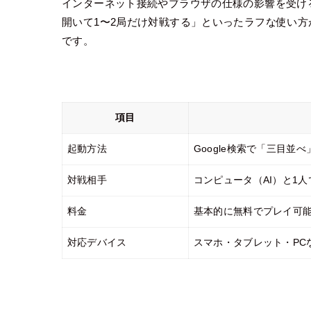
インターネット接続やブラウザの仕様の影響を受け
開いて1〜2局だけ対戦する」といったラフな使い
です。
項目
起動方法
Google検索で「三目
対戦相手
コンピュータ（AI）と1
料金
基本的に無料でプレイ可
対応デバイス
スマホ・タブレット・PC