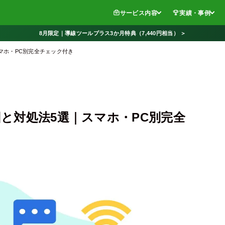
サービス内容
実績・事例
8月限定｜導線ツールプラス3か月特典（7,440円相当） ＞
スマホ・PC別完全チェック付き
因と対処法5選｜スマホ・PC別完全