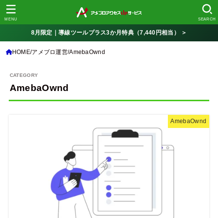
MENU
SEARCH
8月限定｜導線ツールプラス3か月特典（7,440円相当） ＞
HOME
アメブロ運営
AmebaOwnd
AmebaOwnd
AmebaOwnd