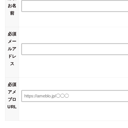
お名
前
必須
メー
ルア
ドレ
ス
必須
アメ
ブロ
URL